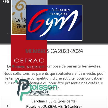
FFG
MEMBRES CA 2023-2024
Le Bureau
du club est composé de
parents bénévoles
.
Nous sollicitons les parents qui souhaiteraient s'investir, pour
le temps d’une compétition, d’une activité, pour contribuer
sur un sujet spécifique ou pour être présent à nos côtés sur
l’année.
-----------------------------------------------
Caroline FIEVRE (présidente)
Roselyne JOUSSEAUME (trésorière)