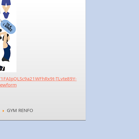
e/1FAIpQLSc9a21WFhRx9t-TLvte89Y-
iewform
GYM RENFO