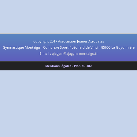
Copyright 2017 Association Jeunes Acrobates
Gymnastique Montaigu - Complexe Sportif Léonard de Vinci - 85600 La Guyonnière
E-mail :
ajagym@ajagym-montaigu.fr
Mentions légales - Plan du site