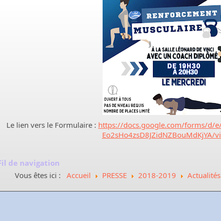
Le lien vers le Formulaire :
https://docs.google.com/forms/d/
Eo2sHo4zsD8JZidNZBouMdKjYA/v
Fil de navigation
Vous êtes ici :
Accueil
PRESSE
2018-2019
Actualités