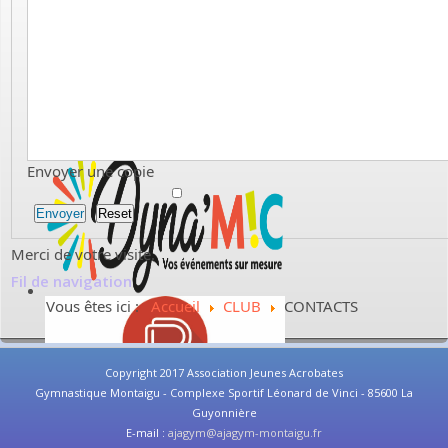
Envoyer une copie
Envoyer
Reset
Merci de votre visite.
Fil de navigation
Vous êtes ici :
Accueil
CLUB
CONTACTS
Copyright 2017 Association Jeunes Acrobates
Gymnastique Montaigu - Complexe Sportif Léonard de Vinci - 85600 La
Guyonnière
E-mail :
ajagym@ajagym-montaigu.fr