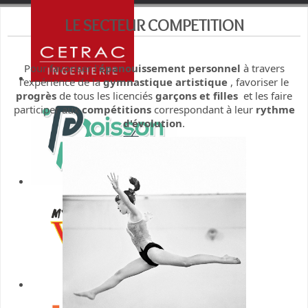
LE SECTEUR COMPETITION
Pour favoriser l'
épanouissement personnel
à travers
l'expérience de la
gymnastique artistique
, favoriser le
progrès
de tous les licenciés
garçons et filles
et les faire
participer aux
compétitions
correspondant à leur
rythme
d'évolution
.