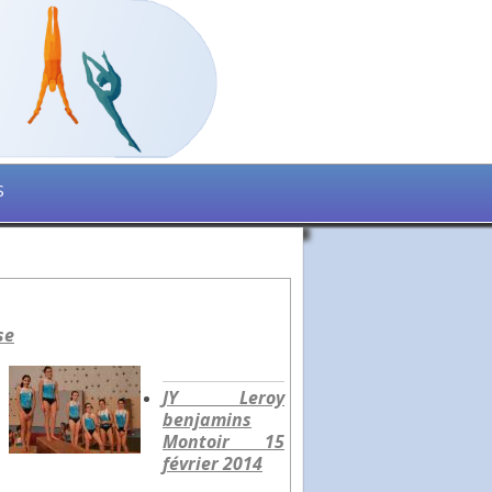
S
se
JY Leroy
benjamins
Montoir 15
février 2014