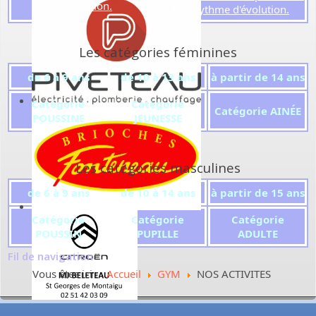
compétition.
leur rythme d'évolution.
Les catégories féminines
de 6 à 9 ans
de 10 à 13 ans
à partir de 14 ans
Catégorie
Catégorie
Catégorie AINÉE
POUSSINE
JEUNESSE
Les catégories masculines
de 6 à 9 ans
de 10 à 14 ans
à partir de 15 ans
Catégorie
Catégorie
Catégorie
POUSSIN
PUPILLE
ADULTE
Fil de navigation
Vous êtes ici :
Accueil
GYM
NOS ACTIVITES