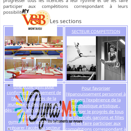
progresser tous les licenciés à leur rythme et de les faire
participer aux compétitions correspondant à leurs
possibilités.
Les sections
L'ECOLE GYM
SECTEUR COMPETITION
Une école gym pour
Pour favoriser
confirmer l’engagement de
l'épanouissement personnel à
l’Aja Gym auprès de la
travers l'expérience de la
jeunesse et des plus petits
gymnastique artistique ,
dès 3 ans, afin de les initier à
favoriser le progrès de tous
la pratique de la
les licenciés garçons et filles
gymnastique artistique et
et les faire participer aux
préparer l'accès au secteur
compétitions correspondant à