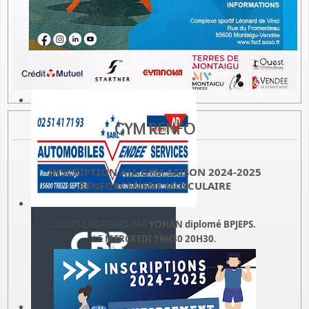
GYM RENFO
INSCRIPTION AJA GYM SAISON 2024-2025
RENFORCEMENT MUSCULAIRE
COURS ENCADRÉS PAR
YOHAN diplomé BPJEPS.
LE
MERCREDI 19H30 20H30
.