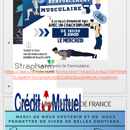
Le lien vers le Formulaire :
https://docs.google.com/forms/d/e/1FAIpQLSc9a21WFhRx9t-
TLvte89Y-Eo2sHo4zsD8JZidNZBouMdKjYA/viewform
VICE-CHAMPIONNES DE FRANCE