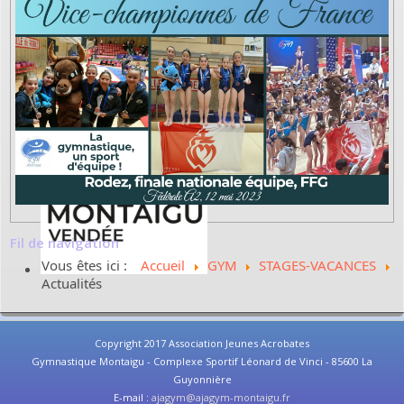
Fil de navigation
Vous êtes ici :
Accueil
GYM
STAGES-VACANCES
Actualités
Copyright 2017 Association Jeunes Acrobates
Gymnastique Montaigu - Complexe Sportif Léonard de Vinci - 85600 La
Guyonnière
E-mail :
ajagym@ajagym-montaigu.fr