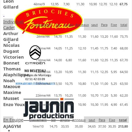
Léon
4ème/9
12,95
7,90
11,30
10,90
12,70
12,10
67,75
Gillard
Individuel
Classement
Sol
arçons
Anneaux
saut
Para
Fixe
total
Cadet
Arthur
2ème/44
14,70
11,35
11,30
11,60
13,20
11,60
73,75
Gillard
Nicolas
10ème/44
14,05
11,25
12,10
11,45
11,75
7,40
68,00
Dugast
Victorien
11ème/44
14,00
6,80
11,60
11,60
12,35
11,35
67,70
Bonnet
Thomas
14ème/44
13,20
10,95
11,30
11,15
12,35
5,95
64,50
Alaphilippe
Noah
16ème/44
13,50
10,75
10,80
11,50
11,00
5,25
63,50
Mazoue
Maxime
22ème/44
13,75
10,25
11,00
10,70
11,20
5,30
62,20
Musset
Enzo Youx
25ème/44
12,55
10,85
10,90
10,30
11,95
4,90
61,45
En Equipe
Classement
Sol
arçons
Anneaux
saut
Para
Fixe
total
AJAGYM
1ère/10
14,75
33,55
35,00
34,65
37,50
30,35
213,80