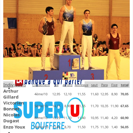
Individuels
Classement
Sol
arçons
Anneaux
saut
Para
Fixe
total
Arthur
4ème/10
12,95
12,10
11,55
11,60
12,95
8,90
70,05
Gillard
Victorien
5ème/10
14,15
8,90
11,55
11,70
10,35
11,90
67,65
Bonnet
Nicolas
8ème/10
13,25
11,70
11,40
10,95
11,40
4,20
60,90
Dugast
Enzo Youx
10ème/10
13,40
8,70
11,50
11,75
11,30
1,40
56,05