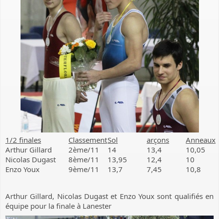
1/2 finales
Classement
Sol
arçons
Anneaux
Arthur Gillard
2ème/11
14
13,4
10,05
Nicolas Dugast
8ème/11
13,95
12,4
10
Enzo Youx
9ème/11
13,7
7,45
10,8
Arthur Gillard, Nicolas Dugast et Enzo Youx sont qualifiés en
équipe pour la finale à Lanester