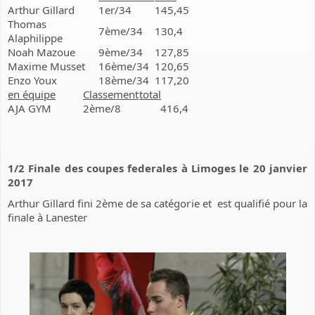
Arthur Gillard
1er/34
145,45
Thomas
7ème/34
130,4
Alaphilippe
Noah Mazoue
9ème/34
127,85
Maxime Musset
16ème/34
120,65
Enzo Youx
18ème/34
117,20
en équipe
Classement
total
AJA GYM
2ème/8
416,4
1/2 Finale des coupes federales à Limoges le 20 janvier
2017
Arthur Gillard fini 2ème de sa catégorie et est qualifié pour la
finale à Lanester