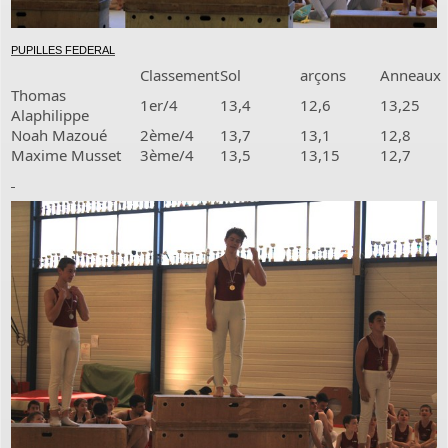
PUPILLES FEDERAL
Classement
Sol
arçons
Anneaux
Thomas
1er/4
13,4
12,6
13,25
Alaphilippe
Noah Mazoué
2ème/4
13,7
13,1
12,8
Maxime Musset
3ème/4
13,5
13,15
12,7