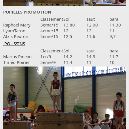
PUPILLES PROMOTION
Classement
Sol
saut
para
Raphael Mary
3ème/15
13,80
12,00
11,30
LyamTaron
4ème/15
12
12
11
Alxis Peuron
5ème/15
12,5
11,6
9,7
POUSSINS
Classement
Sol
saut
para
Marius Pineau
1er/9
14,2
14,3
11,7
Timéo Poirier
5ème/9
11,4
11
10