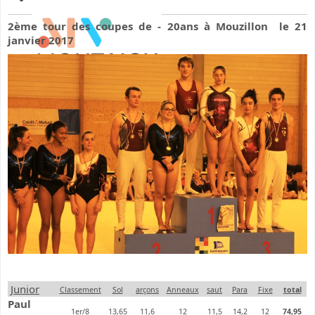
2ème tour des coupes de - 20ans à Mouzillon le 21
janvier 2017
Junior
Classement
Sol
arçons
Anneaux
saut
Para
Fixe
total
Paul
1er/8
13,65
11,6
12
11,5
14,2
12
74,95