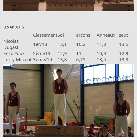
LES ADULTES
Classement
Sol
arçons
Anneaux
saut
Nicolas
1er/13
13,1
10,2
11,8
13,5
Dugast
Enzo Youx
2ème13
12,9
11
10,9
12,9
Lorry Milcent
3ème/14
13,8
6,75
13,5
13,3