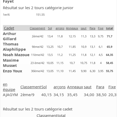
Fayet
Résultat sur les 2 tours catégorie junior
1er/6
151,55
Cadet
Classement
Sol
arçons
Anneaux
saut
Para
Fixe
total
Arthur
2ème/42
13,4
11,8
12,15
11,3
13,3
9,75
71,7
Gillard
Thomas
9ème/42
13,25
10,7
11,85
10,9
13,1
6,1
65,9
Alaphilippe
Noah Mazoue
11ème/42
13,5
11,2
11,25
11,8
12,1
4,5
64,35
Maxime
23 ème/42
10,05
11,15
10,7
10,75
11,8
4
58,45
Musset
Enzo Youx
30ème/42
13,05
11,10
11,45
9,90
6,30
3,95
55,75
en
Classement
Sol
arçons
Anneaux
saut
Para
Fixe
équipe
AJAGYM
2ème/9
40,15
34,15
35,45
34,00
38,50
20,3
Résultat sur les 2 tours catégorie cadet
Classement
total