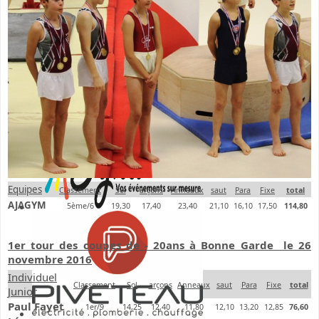
Equipes
Classement
Sol
arçons
Anneaux
saut
Para
Fixe
total
AJAGYM
5ème/6
19,30
17,40
23,40
21,10
16,10
17,50
114,80
1er tour des coupes de - 20ans à Bonne Garde le 26
novembre 2016
Individuel
Classement
Sol
arçons
Anneaux
saut
Para
Fixe
total
Junior
Paul Fayet
1er/9
14,25
12,40
11,80
12,10
13,20
12,85
76,60