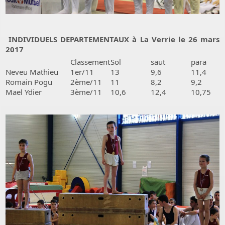
INDIVIDUELS DEPARTEMENTAUX à La Verrie le 26 mars
2017
Classement
Sol
saut
para
Neveu Mathieu
1er/11
13
9,6
11,4
Romain Pogu
2ème/11
11
8,2
9,2
Mael Ydier
3ème/11
10,6
12,4
10,75