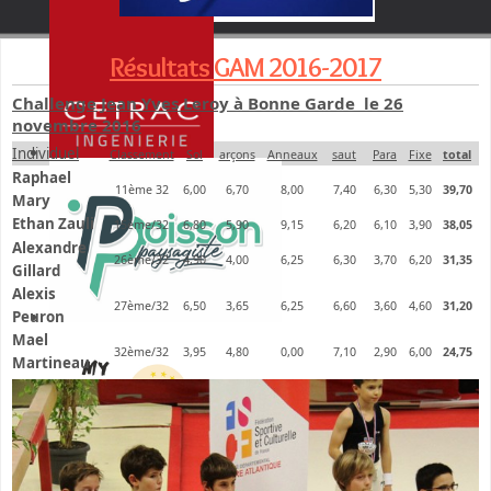
Résultats GAM 2016-2017
Challenge Jean Yves Leroy à Bonne Garde le 26
novembre 2016
Individuel
Classement
Sol
arçons
Anneaux
saut
Para
Fixe
total
Raphael
11ème 32
6,00
6,70
8,00
7,40
6,30
5,30
39,70
Mary
Ethan Zauli
15ème/32
6,80
5,90
9,15
6,20
6,10
3,90
38,05
Alexandre
26ème/32
4,90
4,00
6,25
6,30
3,70
6,20
31,35
Gillard
Alexis
27ème/32
6,50
3,65
6,25
6,60
3,60
4,60
31,20
Peuron
Mael
32ème/32
3,95
4,80
0,00
7,10
2,90
6,00
24,75
Martineau